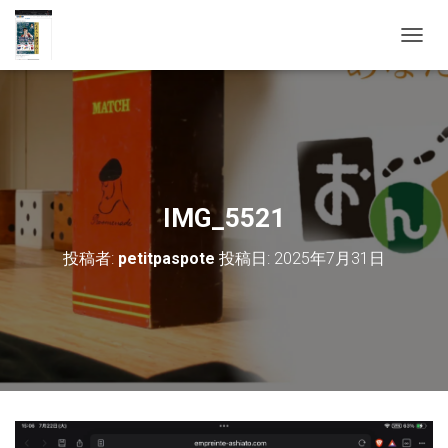
ナ
ビ
ゲ
ー
シ
ョ
ン
を
切
IMG_5521
り
替
投稿者:
petitpaspote
投稿日:
2025年7月31日
え