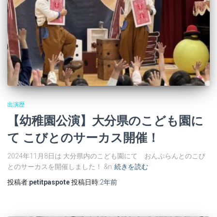
出演歴
【幼稚園公演】大分県のこども園に
て こびとのサーカス開催！
2024年11月8日は 大分県内のこども園にて おんぷらんとのこび
とのサーカスを開催しました！ &n
続きを読む
投稿者:
petitpaspote
投稿日時:
2年
前