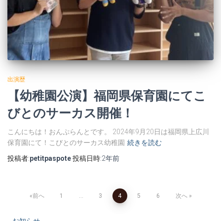
出演歴
【幼稚園公演】福岡県保育園にてこ
びとのサーカス開催！
こんにちは！おんぷらんとです。 2024年9月20日は福岡県上広川
保育園にて！こびとのサーカス幼稚園
続きを読む
投稿者:
petitpaspote
投稿日時:
2年
前
投
前へ
1
…
3
4
5
6
次へ
お知らせ