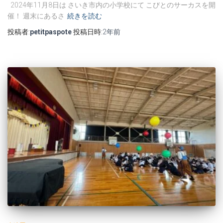
2024年11月8日は さいき市内の小学校にて こびとのサーカスを開
催！ 週末にあるさ
続きを読む
投稿者:
petitpaspote
投稿日時:
2年
前