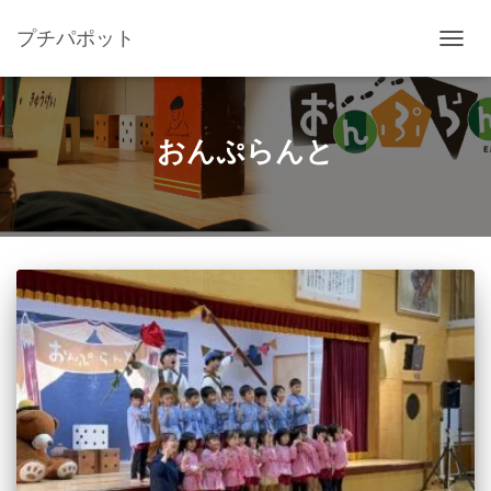
プチパポット
ナ
ビ
ゲ
ー
シ
おんぷらんと
ョ
ン
を
切
り
替
え