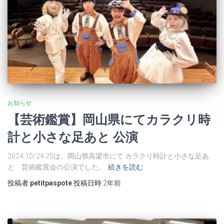
お知らせ
【芸術鑑賞】岡山県にてカラクリ時
計と小さな足あと 公演
2024.10/24.25は、岡山県高梁市にて カラクリ時計と小さな足あ
と 芸術鑑賞会の公演でした。
続きを読む
投稿者:
petitpaspote
投稿日時:
2年
前