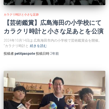
カラクリ時計と小さな足跡
【芸術鑑賞】広島海田の小学校にて
カラクリ時計と小さな足あとを公演
2024年10月14日は 広島海田市内の小学校で芸術鑑賞会を開催。
‘’カラクリ時計と
続きを読む
投稿者:
petitpaspote
投稿日時:
2年
前