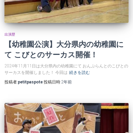
出演歴
【幼稚園公演】大分県内の幼稚園に
て こびとのサーカス開催！
2024年11月11日は大分県内の幼稚園にて おんぷらんとのこびとの
サーカスを開催しました！ 今回は
続きを読む
投稿者:
petitpaspote
投稿日時:
2年
前