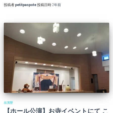
投稿者:
petitpaspote
投稿日時:
2年
前
出演歴
【ホール公演】お寺イベントにて こ