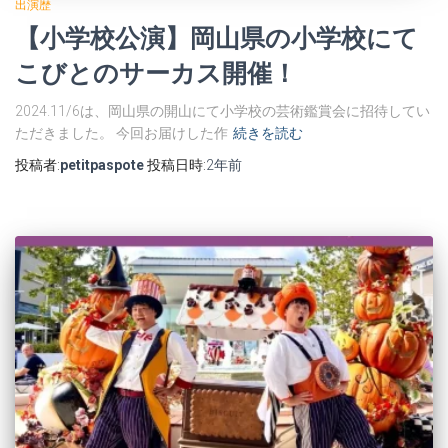
出演歴
【小学校公演】岡山県の小学校にて
こびとのサーカス開催！
2024.11/6は、岡山県の開山にて小学校の芸術鑑賞会に招待してい
ただきました。 今回お届けした作
続きを読む
投稿者:
petitpaspote
投稿日時:
2年
前