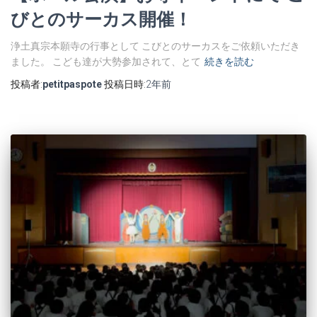
びとのサーカス開催！
浄土真宗本願寺の行事として こびとのサーカスをご依頼いただき
ました。 こども達が大勢参加されて、とて
続きを読む
投稿者:
petitpaspote
投稿日時:
2年
前