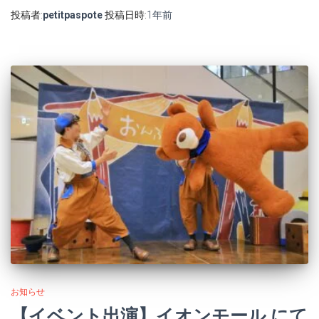
投稿者:
petitpaspote
投稿日時:
1年
前
お知らせ
【イベント出演】イオンモール にて