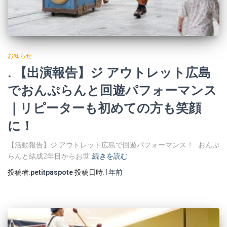
お知らせ
. 【出演報告】ジ アウトレット広島
でおんぷらんと回遊パフォーマンス
｜リピーターも初めての方も笑顔
に！
【活動報告】ジ アウトレット広島で回遊パフォーマンス！ おんぷ
らんと結成2年目からお世
続きを読む
投稿者:
petitpaspote
投稿日時:
1年
前