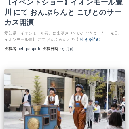
【イベントショー】イオンモール豊
川 にて おんぷらんと こびとのサー
カス開演
愛知県 イオンモール豊川に出演させていただきました！ 先日、
イオンモール豊川 にて おんぷらんとの【
続きを読む
投稿者:
petitpaspote
投稿日時:
2か月
前