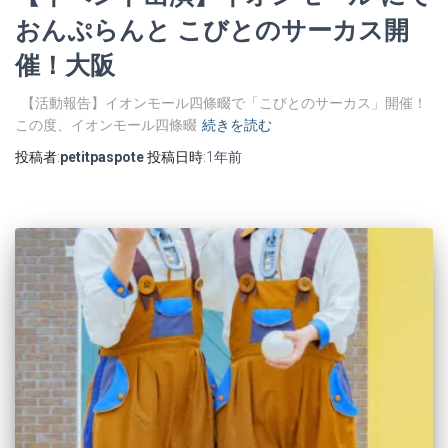
おんぷらんと こびとのサーカス開
催！大阪
【活動報告】イオンモール四條畷で「こびとのサーカス」開催！
この度、イオンモール四條畷
続きを読む
投稿者:
petitpaspote
投稿日時:
1年
前