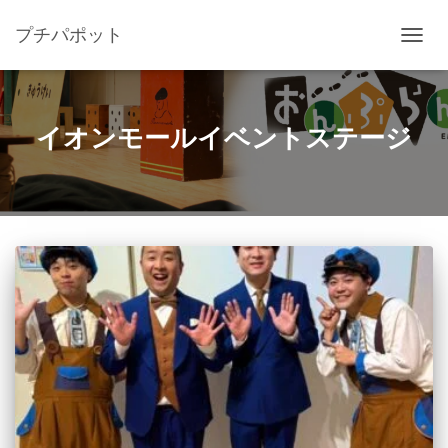
プチパポット
ナ
ビ
ゲ
ー
シ
イオンモールイベントステージ
ョ
ン
を
切
り
替
え