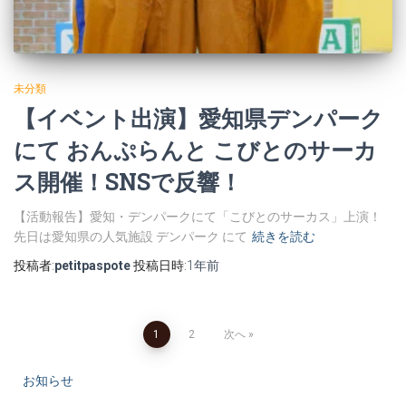
未分類
【イベント出演】愛知県デンパーク
にて おんぷらんと こびとのサーカ
ス開催！SNSで反響！
【活動報告】愛知・デンパークにて「こびとのサーカス」上演！
先日は愛知県の人気施設 デンパーク にて
続きを読む
投稿者:
petitpaspote
投稿日時:
1年
前
投
1
2
次へ
稿
お知らせ