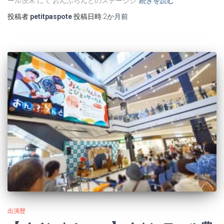
ール茨木 にて おんぷらんとのステージシ
続きを読む
投稿者:
petitpaspote
投稿日時:
2か月
前
出演歴