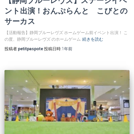
【静岡ブルーレヴズ】ステージイベ
ント出演！おんぷらんと こびとの
サーカス
【活動報告】静岡ブルーレヴズ ホームゲーム前イベント出演！ こ
の度、静岡ブルーレヴズ のホームゲーム
続きを読む
投稿者:
petitpaspote
投稿日時:
1年
前