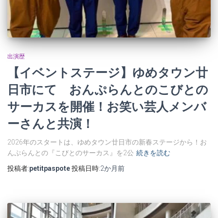
出演歴
【イベントステージ】ゆめタウン廿
日市にて おんぷらんとのこびとの
サーカスを開催！お笑い芸人メンバ
ーさんと共演！
2026年のスタートは、ゆめタウン廿日市の新春ステージから！お
んぷらんとの『こびとのサーカス』を2公
続きを読む
投稿者:
petitpaspote
投稿日時:
2か月
前