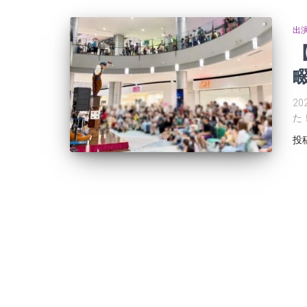
出
2
た
投