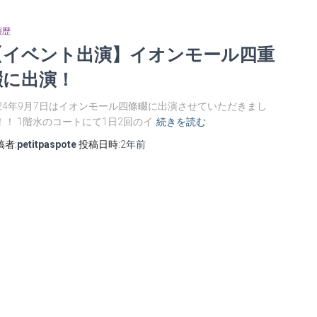
演歴
【イベント出演】イオンモール四重
畷に出演！
024年9月7日はイオンモール四條畷に出演させていただきまし
！！ 1階水のコートにて1日2回のイ
続きを読む
稿者:
petitpaspote
投稿日時:
2年
前