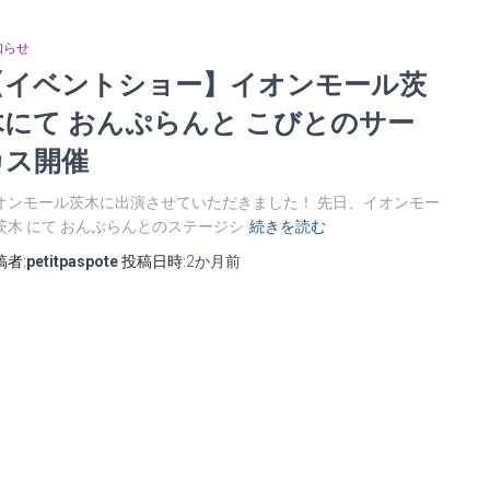
知らせ
【イベントショー】イオンモール茨
木にて おんぷらんと こびとのサー
カス開催
オンモール茨木に出演させていただきました！ 先日、イオンモー
茨木 にて おんぷらんとのステージシ
続きを読む
稿者:
petitpaspote
投稿日時:
2か月
前