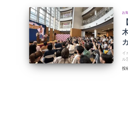
お
イ
ル
投