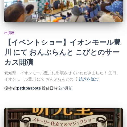
出演歴
【イベントショー】イオンモール豊
川 にて おんぷらんと こびとのサー
カス開演
愛知県 イオンモール豊川に出演させていただきました！ 先日、
イオンモール豊川 にて おんぷらんとの【
続きを読む
投稿者:
petitpaspote
投稿日時:
2か月
前