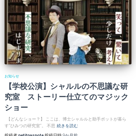
お知らせ
【学校公演】シャルルの不思議な研
究室 ストーリー仕立てのマジック
ショー
【どんなショー？】 ここは、博士シャルルと助手ポットが暮ら
す“ひみつの研究室”。 不思
続きを読む
投稿者:
petitpaspote
投稿日時:
9か月
前