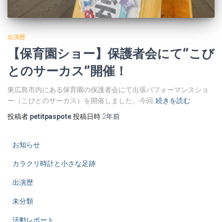
出演歴
【保育園ショー】保護者会にて‘’こび
とのサーカス‘’開催！
東広島市内にある保育園の保護者会にて出張パフォーマンスショ
ー（こびとのサーカス）を開催しました。今回
続きを読む
投稿者:
petitpaspote
投稿日時:
2年
前
お知らせ
カラクリ時計と小さな足跡
出演歴
未分類
活動レポート