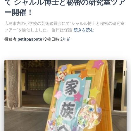
て シャルル博士と秘密の研究室ツア
ー開催！
広島市内の小学校の芸術鑑賞会にて‘’シャルル博士と秘密の研究室
ツアー‘’を開催しました。 当日は保護
続きを読む
投稿者:
petitpaspote
投稿日時:
2年
前