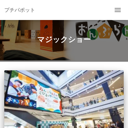
プチパポット
ナ
ビ
ゲ
ー
シ
マジックショー
ョ
ン
を
切
り
替
え