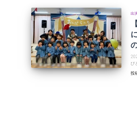
出
2
び
投