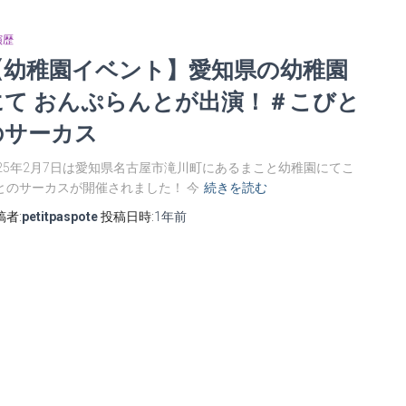
演歴
【幼稚園イベント】愛知県の幼稚園
にて おんぷらんとが出演！＃こびと
のサーカス
025年2月7日は愛知県名古屋市滝川町にあるまこと幼稚園にてこ
とのサーカスが開催されました！ 今
続きを読む
稿者:
petitpaspote
投稿日時:
1年
前