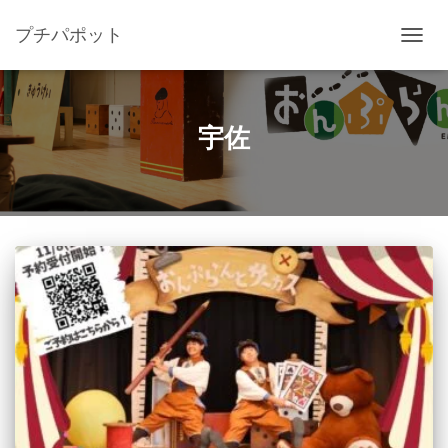
プチパポット
ナ
ビ
ゲ
ー
シ
宇佐
ョ
ン
を
切
り
替
え