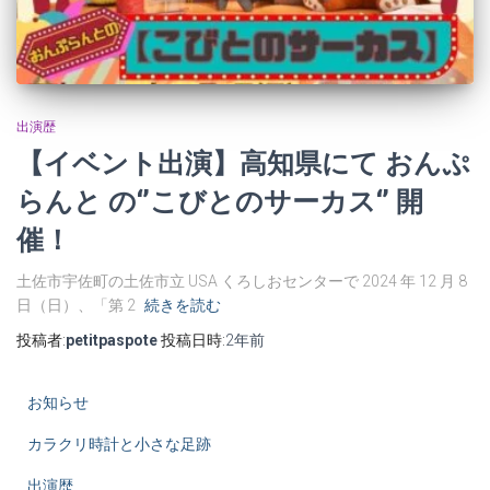
出演歴
【イベント出演】高知県にて おんぷ
らんと の‘’こびとのサーカス‘’ 開
催！
土佐市宇佐町の土佐市立 USA くろしおセンターで 2024 年 12 月 8
日（日）、「第 2
続きを読む
投稿者:
petitpaspote
投稿日時:
2年
前
お知らせ
カラクリ時計と小さな足跡
出演歴