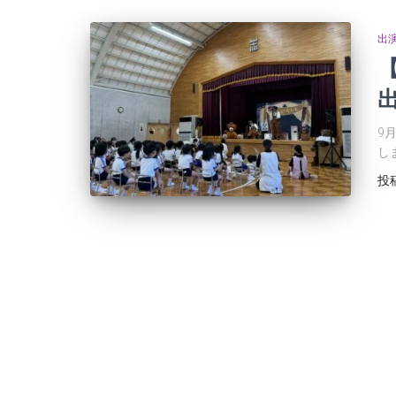
出
9
し
投