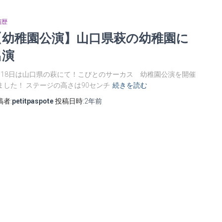
演歴
【幼稚園公演】山口県萩の幼稚園に
出演
月18日は山口県の萩にて！こびとのサーカス 幼稚園公演を開催
ました！ ステージの高さは90センチ
続きを読む
稿者:
petitpaspote
投稿日時:
2年
前