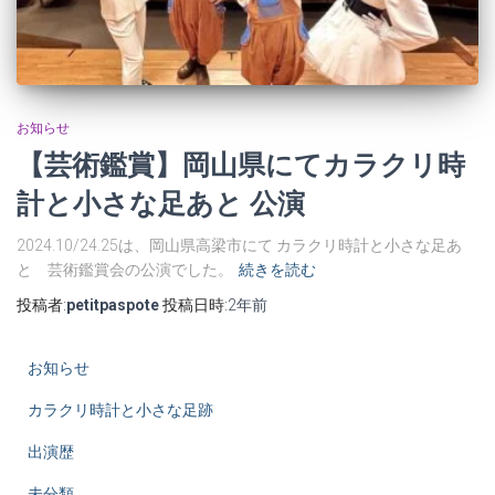
お知らせ
【芸術鑑賞】岡山県にてカラクリ時
計と小さな足あと 公演
2024.10/24.25は、岡山県高梁市にて カラクリ時計と小さな足あ
と 芸術鑑賞会の公演でした。
続きを読む
投稿者:
petitpaspote
投稿日時:
2年
前
お知らせ
カラクリ時計と小さな足跡
出演歴
未分類