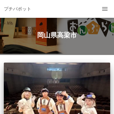
プチパポット
ナ
ビ
ゲ
ー
シ
岡山県高梁市
ョ
ン
を
切
り
替
え