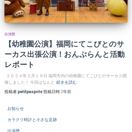
出演歴
【幼稚園公演】福岡にてこびとのサ
ーカス出張公演！おんぷらんと活動
レポート
２０２４年２月１９日 福岡市内の幼稚園にてこびとのサーカス開
催しました！ 今回はなんと
続きを読む
投稿者:
petitpaspote
投稿日時:
2年
前
お知らせ
カラクリ時計と小さな足跡
出演歴