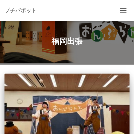
プチパポット
ナ
ビ
ゲ
ー
シ
福岡出張
ョ
ン
を
切
り
替
え