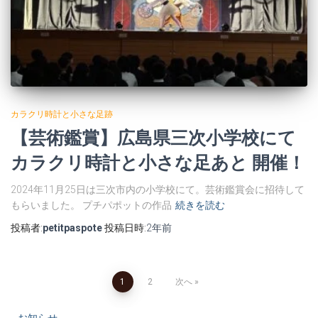
カラクリ時計と小さな足跡
【芸術鑑賞】広島県三次小学校にて
カラクリ時計と小さな足あと 開催！
2024年11月25日は三次市内の小学校にて。芸術鑑賞会に招待して
もらいました。 プチパポットの作品
続きを読む
投稿者:
petitpaspote
投稿日時:
2年
前
投
1
2
次へ
お知らせ