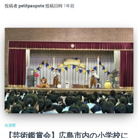
投稿者:
petitpaspote
投稿日時:
1年
前
出演歴
【芸術鑑賞会】広島市内の小学校に