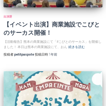
出演歴
【イベント出演】商業施設でこびと
のサーカス開催！
【活動報告】熊本の商業施設にて「#こびとのサーカス」を開催し
ました！ 本日は熊本の商業施設にて、おん
続きを読む
投稿者:
petitpaspote
投稿日時:
1年
前