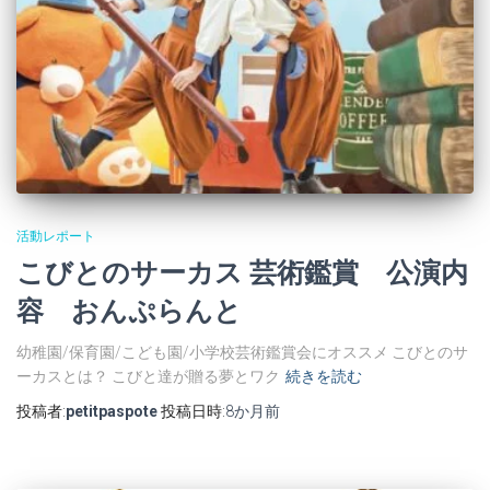
活動レポート
こびとのサーカス 芸術鑑賞 公演内
容 おんぷらんと
幼稚園/保育園/こども園/小学校芸術鑑賞会にオススメ こびとのサ
ーカスとは？ こびと達が贈る夢とワク
続きを読む
投稿者:
petitpaspote
投稿日時:
8か月
前