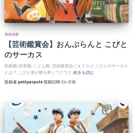
演目内容
【芸術鑑賞会】おんぷらんと こびと
のサーカス
幼稚園/保育園/こども園/ 芸術鑑賞会にオススメ こびとのサーカス
とは？ こびと達が贈る夢とワクワク
続きを読む
投稿者:
petitpaspote
投稿日時:
8か月
前