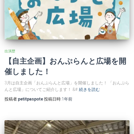
出演歴
【自主企画】おんぷらんと広場を開
催しました！
3月は自主企画「おんぷらんと広場」を開催しました！ 「おんぷら
んと広場」についてご紹介します！ &#
続きを読む
投稿者:
petitpaspote
投稿日時:
1年
前