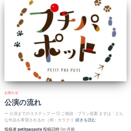
お知らせ
公演の流れ
ー 公演までの３ステップ ー ① ご相談・プラン提案 まずは「どん
な作品を希望されるか（例：カラクリ
続きを読む
投稿者:
petitpaspote
投稿日時:
9か月
前