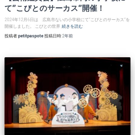
て‘’こびとのサーカス‘’開催！
2024年12月6日は 広島市ないの小学校にて‘’こびとのサーカス‘’を
開催しました。 こびとの世界
続きを読む
投稿者:
petitpaspote
投稿日時:
2年
前