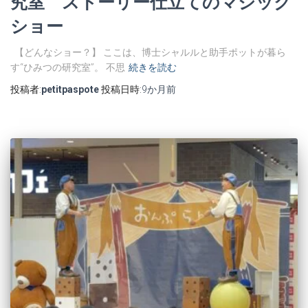
究室 ストーリー仕立てのマジック
ショー
【どんなショー？】 ここは、博士シャルルと助手ポットが暮ら
す“ひみつの研究室”。 不思
続きを読む
投稿者:
petitpaspote
投稿日時:
9か月
前