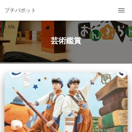
プチパポット
ナ
ビ
ゲ
ー
シ
芸術鑑賞
ョ
ン
を
切
り
替
え