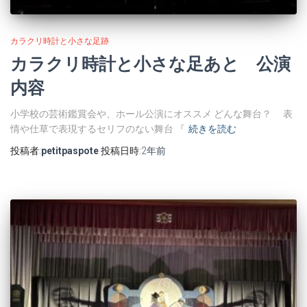
カラクリ時計と小さな足跡
カラクリ時計と小さな足あと 公演
内容
小学校の芸術鑑賞会や、ホール公演にオススメ どんな舞台？ 表
情や仕草で表現するセリフのない舞台 『
続きを読む
投稿者:
petitpaspote
投稿日時:
2年
前