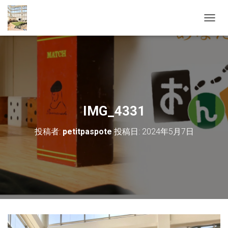
ナ
ビ
ゲ
ー
シ
ョ
ン
を
切
IMG_4331
り
替
投稿者:
petitpaspote
投稿日:
2024年5月7日
え