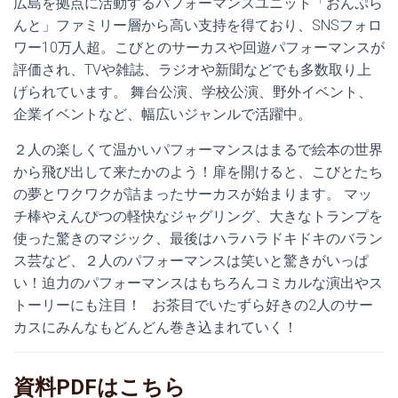
広島を拠点に活動するパフォーマンスユニット「おんぷら
んと」
ファミリー層から高い支持を得ており、
SNSフォロ
ワー10万人超。
こびとのサーカスや回遊パフォーマンスが
評価され、TVや雑誌、
ラジオや新聞などでも多数取り上
げられています。 舞台公演、学校公演、野外イベント、
企業イベントなど、
幅広いジャンルで活躍中。
２人の楽しくて温かいパフォーマンスはまるで絵本の世界
から飛び
出して来たかのよう！扉を開けると、
こびとたち
の夢とワクワクが詰まったサーカスが始まります。 マッ
チ棒やえんぴつの軽快なジャグリング、
大きなトランプを
使った驚きのマジック、
最後はハラハラドキドキのバラン
ス芸など、
２人のパフォーマンスは笑いと驚きがいっぱ
い！
迫力のパフォーマンスはもちろんコミカルな演出やス
トーリーにも
注目！ お茶目でいたずら好きの2人のサー
カスにみんなもどんどん巻き込
まれていく！
資料PDFはこちら