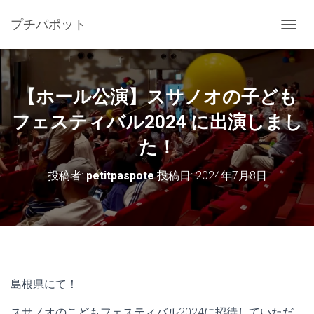
プチパポット
ナ
ビ
ゲ
ー
シ
【ホール公演】スサノオの子ども
ョ
ン
フェスティバル2024 に出演しまし
を
た！
切
り
替
投稿者:
petitpaspote
投稿日:
2024年7月8日
え
島根県にて！
スサノオのこどもフェスティバル2024に招待していただ