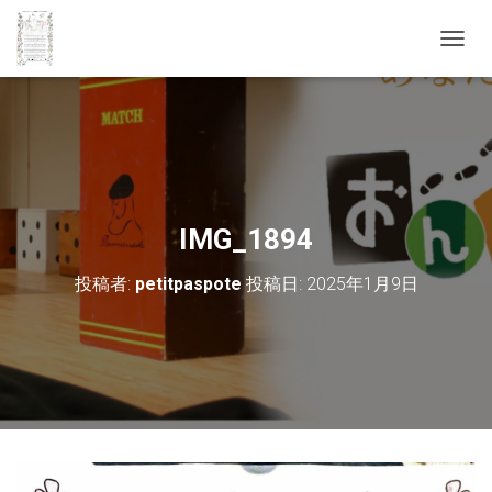
ナ
ビ
ゲ
ー
シ
ョ
ン
を
切
IMG_1894
り
替
投稿者:
petitpaspote
投稿日:
2025年1月9日
え