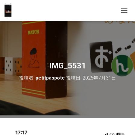
ナ
ビ
ゲ
ー
シ
ョ
ン
を
切
IMG_5531
り
替
投稿者:
petitpaspote
投稿日:
2025年7月31日
え