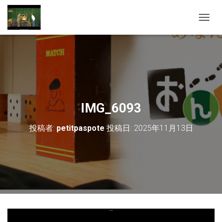
ナ
ビ
ゲ
ー
シ
ョ
ン
を
切
IMG_6093
り
替
投稿者:
petitpaspote
投稿日:
2025年11月13日
え