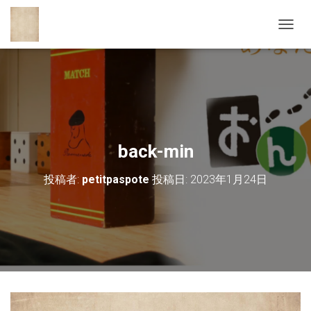
ナ
ビ
ゲ
ー
シ
ョ
ン
を
切
back-min
り
替
投稿者:
petitpaspote
投稿日:
2023年1月24日
え