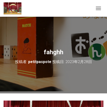
ナ
ビ
ゲ
ー
シ
ョ
ン
を
切
fahghh
り
替
投稿者:
petitpaspote
投稿日:
2023年2月28日
え