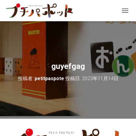
ナ
ビ
ゲ
ー
シ
ョ
ン
を
切
guyefgag
り
替
投稿者:
petitpaspote
投稿日:
2023年11月14日
え