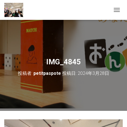
ナ
ビ
ゲ
ー
シ
ョ
ン
を
切
IMG_4845
り
替
投稿者:
petitpaspote
投稿日:
2024年3月28日
え