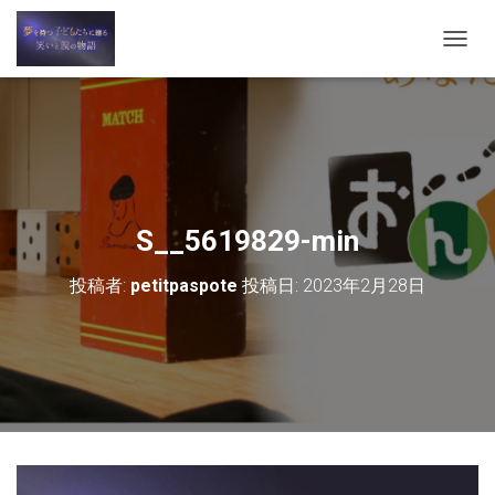
ナ
ビ
ゲ
ー
シ
ョ
ン
を
切
S__5619829-min
り
替
投稿者:
petitpaspote
投稿日:
2023年2月28日
え