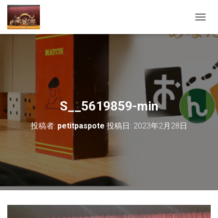
ナ
ビ
ゲ
ー
シ
ョ
ン
を
切
S__5619859-min
り
替
投稿者:
petitpaspote
投稿日:
2023年2月28日
え