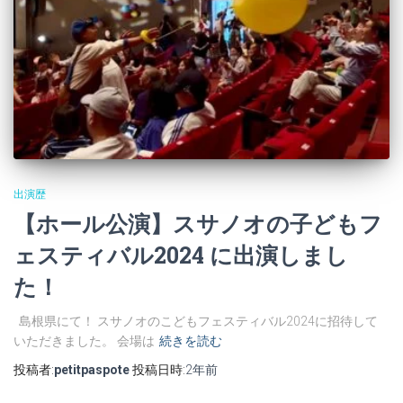
出演歴
【ホール公演】スサノオの子どもフ
ェスティバル2024 に出演しまし
た！
島根県にて！ スサノオのこどもフェスティバル2024に招待して
いただきました。 会場は
続きを読む
投稿者:
petitpaspote
投稿日時:
2年
前