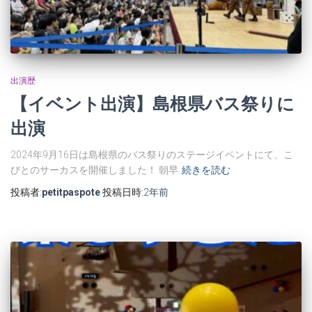
出演歴
【イベント出演】島根県バス祭りに
出演
2024年9月16日は島根県のバス祭りのステージイベントにて、こ
びとのサーカスを開催しました！ 朝早
続きを読む
投稿者:
petitpaspote
投稿日時:
2年
前