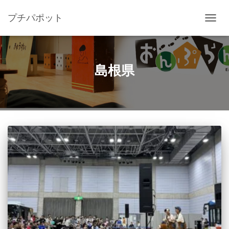
プチパポット
ナ
ビ
ゲ
ー
シ
島根県
ョ
ン
を
切
り
替
え